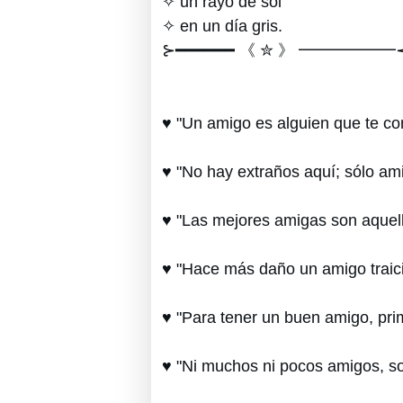
✧ un rayo de sol
✧ en un día gris.
⊱━━━━━━ 《 ✮ 》 ━━━━━━
♥ "Un amigo es alguien que te con
♥ "No hay extraños aquí; sólo am
♥ "Las mejores amigas son aquell
♥ "Hace más daño un amigo traic
♥ "Para tener un buen amigo, prim
♥ "Ni muchos ni pocos amigos, sol