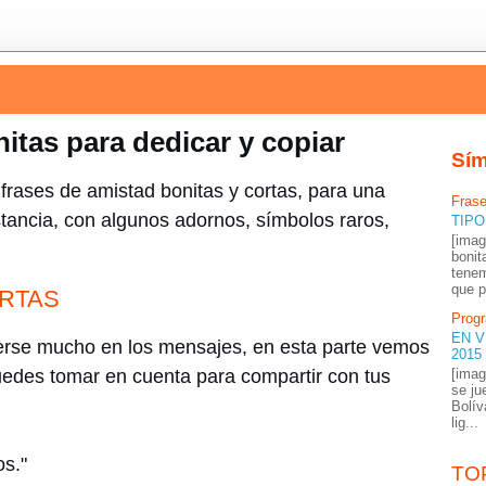
itas para dedicar y copiar
Sím
frases de amistad bonitas y cortas, para una
Frase
stancia, con algunos adornos, símbolos raros,
TIPO
[imag
bonit
tenem
que p
ORTAS
Prog
EN V
derse mucho en los mensajes, en esta parte vemos
2015
edes tomar en cuenta para compartir con tus
[imag
se ju
Bolív
lig...
os."
TO