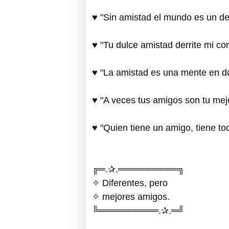
♥ "Sin amistad el mundo es un des
♥ "Tu dulce amistad derrite mi co
♥ "La amistad es una mente en d
♥ "A veces tus amigos son tu mejo
♥ "Quien tiene un amigo, tiene to
╔═.✰.═════════╗
✧ Diferentes, pero
✧ mejores amigos.
╚═════════.✰.═╝