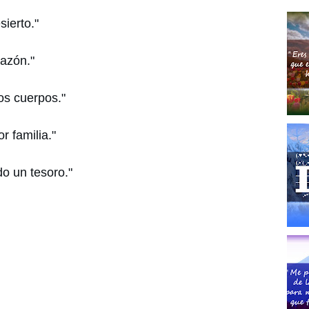
ierto."
razón."
os cuerpos."
r familia."
do un tesoro."