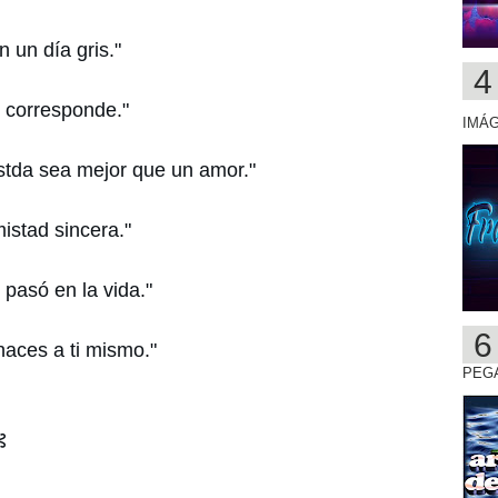
 un día gris."
 corresponde."
IMÁ
stda sea mejor que un amor."
istad sincera."
pasó en la vida."
haces a ti mismo."
PEGA
⊰