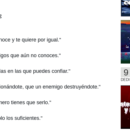
⊰
oce y te quiere por igual."
igos que aún no conoces."
as en las que puedes confiar."
DEDI
ionándote, que un enemigo destruyéndote."
ero tienes que serlo."
o los suficientes."