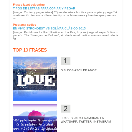
Frases facebook online
TIPOS DE LETRAS PARA COPIAR Y PEGAR
[image: Copiar y pegar letras] *Tipos de letras bonitas para copiar y pegar* A
continuación tenemos diferentes tipos de letras raras y bonitas que puedes
co...
Programa codigo
EN VIVO STRONGEST VS BOLÍVAR CLÁSICO 2015
[image: Partido en La Paz] Partido en La Paz, hoy se juega el super *clásico
paceño The Strongest vs Bolívar*, sin duda es el partido más esperado de la
lig...
TOP 10 FRASES
DIBUJOS ASCII DE AMOR
FRASES PARA ENAMORAR EN
WHATSAPP, TWITTER, INSTAGRAM